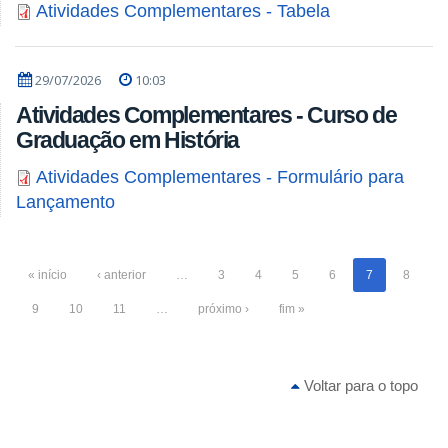
Atividades Complementares - Tabela
29/07/2026
10:03
Atividades Complementares - Curso de
Graduação em História
Atividades Complementares - Formulário para
Lançamento
« início
‹ anterior
…
3
4
5
6
7
8
9
10
11
…
próximo ›
fim »
Voltar para o topo