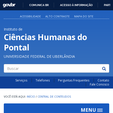
GOVBR
COMUNICA BR
ACESSO À INFORMAÇÃO
PARTI
IR
PARA
ACESSIBILIDADE
ALTO CONTRASTE
MAPA DO SITE
O
CONTEÚDO
Instituto de
Ciências Humanas do
Pontal
UNIVERSIDADE FEDERAL DE UBERLÂNDIA
Buscar
Serviços
Telefones
Perguntas Frequentes
Contato
Fale Conosco
INÍCIO
/
CENTRAL DE CONTEUDOS
MENU
Toggle