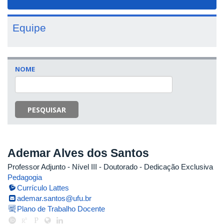
navigat
Equipe
NOME
PESQUISAR
Ademar Alves dos Santos
Professor Adjunto - Nível III
- Doutorado
- Dedicação Exclusiva
Pedagogia
Currículo Lattes
ademar.santos@ufu.br
Plano de Trabalho Docente