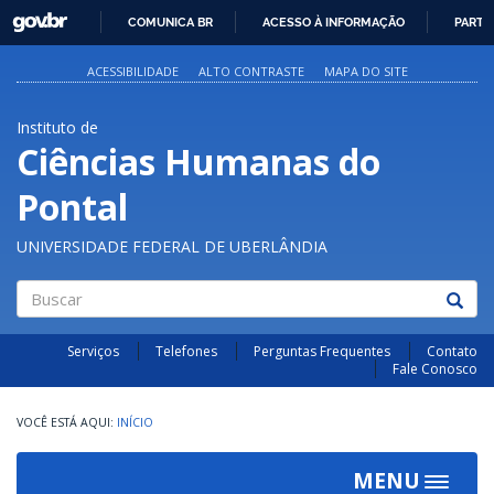
GOVBR
COMUNICA BR
ACESSO À INFORMAÇÃO
PARTI
IR
PARA
ACESSIBILIDADE
ALTO CONTRASTE
MAPA DO SITE
O
CONTEÚDO
Instituto de
Ciências Humanas do
Pontal
UNIVERSIDADE FEDERAL DE UBERLÂNDIA
Buscar
Serviços
Telefones
Perguntas Frequentes
Contato
Fale Conosco
INÍCIO
MENU
Toggle