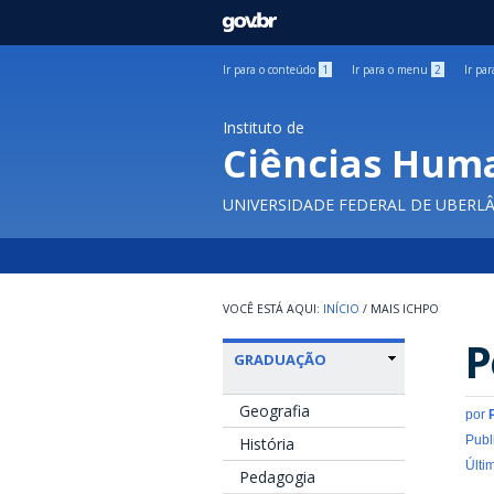
GOVBR
Ir para o conteúdo
1
Ir para o menu
2
Ir pa
Instituto de
Ciências Hum
UNIVERSIDADE FEDERAL DE UBERL
INÍCIO
/
MAIS ICHPO
P
GRADUAÇÃO
Geografia
por
Publ
História
Últi
Pedagogia