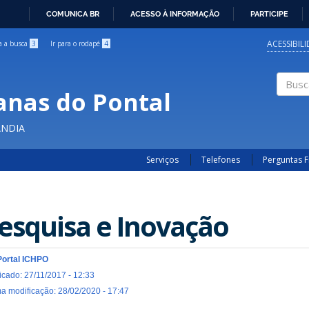
COMUNICA BR
ACESSO À INFORMAÇÃO
PARTICIPE
IR
PARA
ACESSIBIL
ra a busca
3
Ir para o rodapé
4
O
CONTEÚDO
anas do Pontal
Buscar
ÂNDIA
Serviços
Telefones
Perguntas 
esquisa e Inovação
Portal ICHPO
icado: 27/11/2017 - 12:33
ma modificação: 28/02/2020 - 17:47