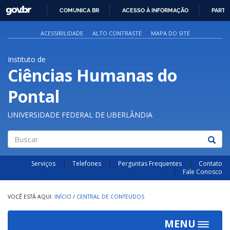
GOVBR
COMUNICA BR
ACESSO À INFORMAÇÃO
PARTI
IR
PARA
ACESSIBILIDADE
ALTO CONTRASTE
MAPA DO SITE
O
CONTEÚDO
Instituto de
Ciências Humanas do
Pontal
UNIVERSIDADE FEDERAL DE UBERLÂNDIA
Buscar
Serviços
Telefones
Perguntas Frequentes
Contato
Fale Conosco
INÍCIO
/
CENTRAL DE CONTEUDOS
MENU
Toggle