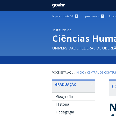
GOVBR
Ir para o conteúdo
1
Ir para o menu
2
Ir pa
Instituto de
Ciências Hum
UNIVERSIDADE FEDERAL DE UBERL
INÍCIO
/
CENTRAL DE CONTE
GRADUAÇÃO
C
Geografia
N
História
Pedagogia