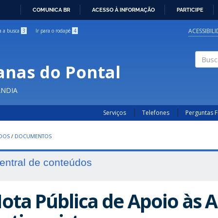
COMUNICA BR
ACESSO À INFORMAÇÃO
PARTICIPE
IR
PARA
ACESSIBIL
ra a busca
3
Ir para o rodapé
4
O
CONTEÚDO
anas do Pontal
Buscar
ÂNDIA
Serviços
Telefones
Perguntas 
UDOS
/
DOCUMENTOS
entral de conteúdos
ota Pública de Apoio às 