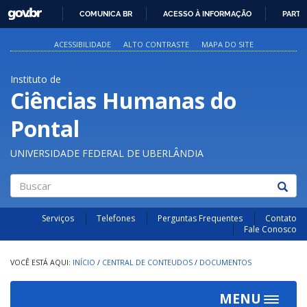
GOVBR
COMUNICA BR
ACESSO À INFORMAÇÃO
PARTI
IR
PARA
ACESSIBILIDADE
ALTO CONTRASTE
MAPA DO SITE
O
CONTEÚDO
Instituto de
Ciências Humanas do
Pontal
UNIVERSIDADE FEDERAL DE UBERLÂNDIA
Buscar
Serviços
Telefones
Perguntas Frequentes
Contato
Fale Conosco
INÍCIO
/
CENTRAL DE CONTEUDOS
/
DOCUMENTOS
MENU
Toggle