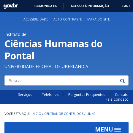
GOVBR
COMUNICA BR
ACESSO À INFORMAÇÃO
PARTI
IR
PARA
ACESSIBILIDADE
ALTO CONTRASTE
MAPA DO SITE
O
CONTEÚDO
Instituto de
Ciências Humanas do
Pontal
UNIVERSIDADE FEDERAL DE UBERLÂNDIA
Buscar
Serviços
Telefones
Perguntas Frequentes
Contato
Fale Conosco
INÍCIO
/
CENTRAL DE CONTEUDOS
/
LINKS
MENU
Toggle