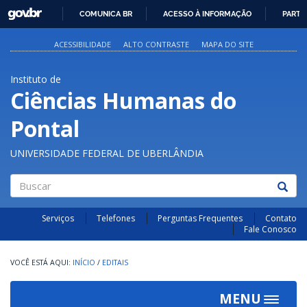
GOVBR
COMUNICA BR
ACESSO À INFORMAÇÃO
PARTI
IR
PARA
ACESSIBILIDADE
ALTO CONTRASTE
MAPA DO SITE
O
CONTEÚDO
Instituto de
Ciências Humanas do
Pontal
UNIVERSIDADE FEDERAL DE UBERLÂNDIA
Buscar
Serviços
Telefones
Perguntas Frequentes
Contato
Fale Conosco
INÍCIO
/
EDITAIS
MENU
Toggle