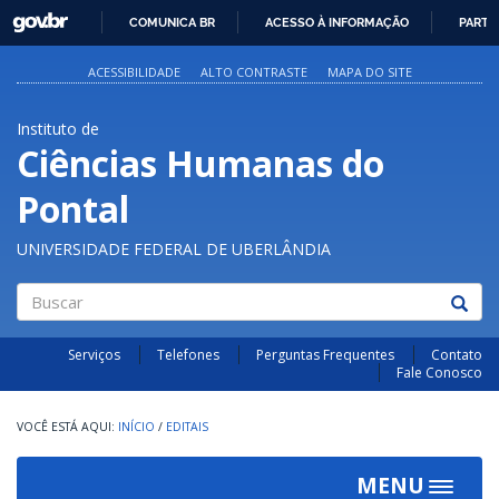
GOVBR
COMUNICA BR
ACESSO À INFORMAÇÃO
PARTI
IR
PARA
ACESSIBILIDADE
ALTO CONTRASTE
MAPA DO SITE
O
CONTEÚDO
Instituto de
Ciências Humanas do
Pontal
UNIVERSIDADE FEDERAL DE UBERLÂNDIA
Buscar
Serviços
Telefones
Perguntas Frequentes
Contato
Fale Conosco
INÍCIO
/
EDITAIS
MENU
Toggle