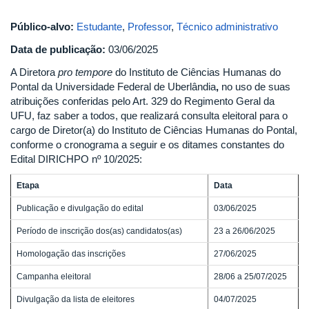
Público-alvo:
Estudante
,
Professor
,
Técnico administrativo
Data de publicação:
03/06/2025
A Diretora
pro tempore
do Instituto de Ciências Humanas do
Pontal da Universidade Federal de Uberlândia
,
no uso de suas
atribuições conferidas pelo Art. 329 do Regimento Geral da
UFU, faz saber a todos, que realizará consulta eleitoral para o
cargo de Diretor(a) do Instituto de Ciências Humanas do Pontal,
conforme o cronograma a seguir e os ditames constantes do
Edital DIRICHPO nº 10/2025:
Etapa
Data
Publicação e divulgação do edital
03/06/2025
Período de inscrição dos(as) candidatos(as)
23 a 26/06/2025
Homologação das inscrições
27/06/2025
Campanha eleitoral
28/06 a 25/07/2025
Divulgação da lista de eleitores
04/07/2025