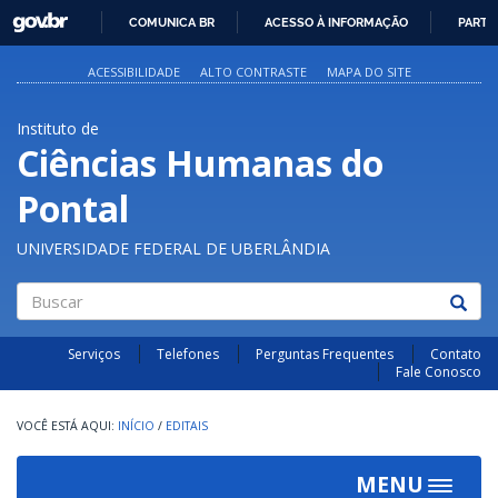
GOVBR
COMUNICA BR
ACESSO À INFORMAÇÃO
PARTI
IR
PARA
ACESSIBILIDADE
ALTO CONTRASTE
MAPA DO SITE
O
CONTEÚDO
Instituto de
Ciências Humanas do
Pontal
UNIVERSIDADE FEDERAL DE UBERLÂNDIA
Buscar
Serviços
Telefones
Perguntas Frequentes
Contato
Fale Conosco
INÍCIO
/
EDITAIS
MENU
Toggle