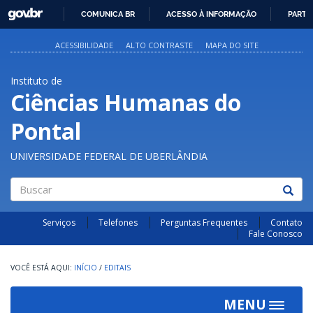
GOVBR
COMUNICA BR
ACESSO À INFORMAÇÃO
PARTI
IR
PARA
ACESSIBILIDADE
ALTO CONTRASTE
MAPA DO SITE
O
CONTEÚDO
Instituto de
Ciências Humanas do
Pontal
UNIVERSIDADE FEDERAL DE UBERLÂNDIA
Buscar
Serviços
Telefones
Perguntas Frequentes
Contato
Fale Conosco
INÍCIO
/
EDITAIS
MENU
Toggle