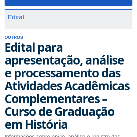
navigat
Edital
OUTROS
Edital para
apresentação, análise
e processamento das
Atividades Acadêmicas
Complementares –
Curso de Graduação
em História
Informações sobre envio, análise e registro das