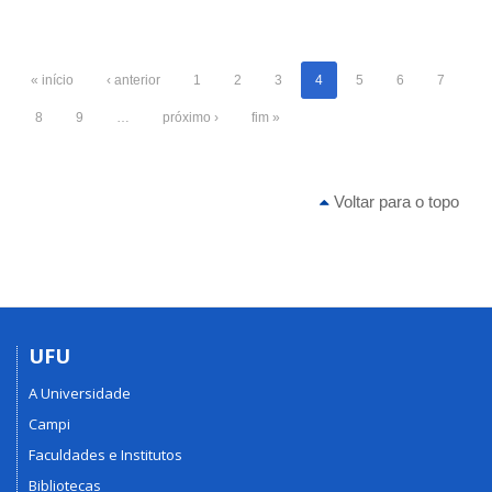
« início
‹ anterior
1
2
3
4
5
6
7
8
9
…
próximo ›
fim »
Voltar para o topo
UFU
A Universidade
Campi
Faculdades e Institutos
Bibliotecas