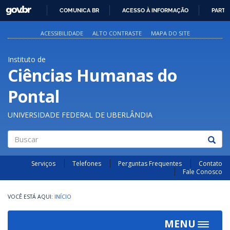
GOVBR
COMUNICA BR
ACESSO À INFORMAÇÃO
PARTI
IR
PARA
ACESSIBILIDADE
ALTO CONTRASTE
MAPA DO SITE
O
CONTEÚDO
Instituto de
Ciências Humanas do
Pontal
UNIVERSIDADE FEDERAL DE UBERLÂNDIA
Buscar
Serviços
Telefones
Perguntas Frequentes
Contato
Fale Conosco
INÍCIO
MENU
Toggle