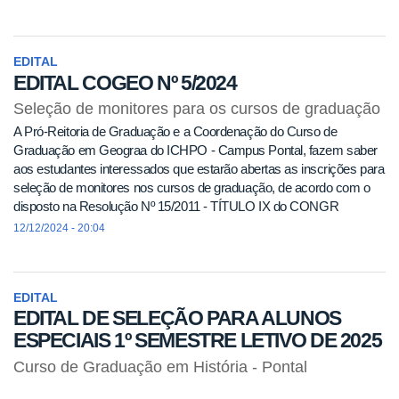
2025 (período de aulas: 20/10/2025 a 23/03/2026) de acordo com o
disposto nos artigos 112 e 113 da Resolução 46/2022/CONGRAD e
o artigo 50 da LDB (Lei de Diretrizes e Bases da Educação
EDITAL
Nacional), que fixam normas para a matrícula de alunos especiais
EDITAL COGEO Nº 5/2024
nos cursos de graduação, em disciplinas isoladas.
Seleção de monitores para os cursos de graduação
A Pró-Reitoria de Graduação e a Coordenação do Curso de
Graduação em Geograa do ICHPO - Campus Pontal, fazem saber
aos estudantes interessados que estarão abertas as inscrições para
seleção de monitores nos cursos de graduação, de acordo com o
disposto na Resolução Nº 15/2011 - TÍTULO IX do CONGR
12/12/2024 - 20:04
EDITAL
EDITAL DE SELEÇÃO PARA ALUNOS
ESPECIAIS 1º SEMESTRE LETIVO DE 2025
Curso de Graduação em História - Pontal