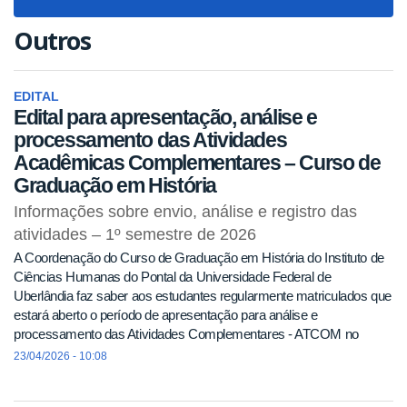
navigat
Outros
EDITAL
Edital para apresentação, análise e
processamento das Atividades
Acadêmicas Complementares – Curso de
Graduação em História
Informações sobre envio, análise e registro das
atividades – 1º semestre de 2026
A Coordenação do Curso de Graduação em História do Instituto de
Ciências Humanas do Pontal da Universidade Federal de
Uberlândia faz saber aos estudantes regularmente matriculados que
estará aberto o período de apresentação para análise e
processamento das Atividades Complementares - ATCOM no
Curso de Graduação em História - ICH/UFU, referente ao 1º
23/04/2026 - 10:08
semestre de 2026, mediante as condições estabelecidas neste
edital.