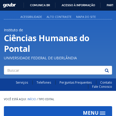
GOVBR
COMUNICA BR
ACESSO À INFORMAÇÃO
PARTI
IR
PARA
ACESSIBILIDADE
ALTO CONTRASTE
MAPA DO SITE
O
CONTEÚDO
Instituto de
Ciências Humanas do
Pontal
UNIVERSIDADE FEDERAL DE UBERLÂNDIA
Buscar
Serviços
Telefones
Perguntas Frequentes
Contato
Fale Conosco
INÍCIO
/
TIPO EDITAL
MENU
Toggle