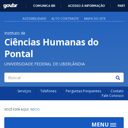
GOVBR
COMUNICA BR
ACESSO À INFORMAÇÃO
PARTI
IR
PARA
ACESSIBILIDADE
ALTO CONTRASTE
MAPA DO SITE
O
CONTEÚDO
Instituto de
Ciências Humanas do
Pontal
UNIVERSIDADE FEDERAL DE UBERLÂNDIA
Buscar
Serviços
Telefones
Perguntas Frequentes
Contato
Fale Conosco
INÍCIO
MENU
Toggle