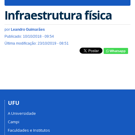
navigat
Infraestrutura física
por
Leandro Guimarães
Publicado: 10/10/2018 - 09:54
Última modificação: 23/10/2019 - 08:51
Whatsapp
UFU
A Universidade
Campi
Faculdades e Institutos