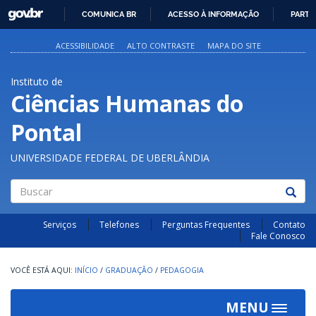
GOVBR
COMUNICA BR
ACESSO À INFORMAÇÃO
PARTI
IR
PARA
ACESSIBILIDADE
ALTO CONTRASTE
MAPA DO SITE
O
CONTEÚDO
Instituto de
Ciências Humanas do
Pontal
UNIVERSIDADE FEDERAL DE UBERLÂNDIA
Buscar
Serviços
Telefones
Perguntas Frequentes
Contato
Fale Conosco
INÍCIO
/
GRADUAÇÃO
/
PEDAGOGIA
MENU
Toggle