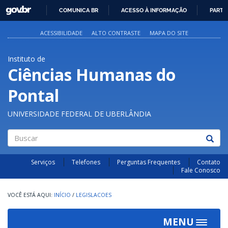
GOVBR
COMUNICA BR
ACESSO À INFORMAÇÃO
PARTI
IR
PARA
ACESSIBILIDADE
ALTO CONTRASTE
MAPA DO SITE
O
CONTEÚDO
Instituto de
Ciências Humanas do
Pontal
UNIVERSIDADE FEDERAL DE UBERLÂNDIA
Buscar
Serviços
Telefones
Perguntas Frequentes
Contato
Fale Conosco
INÍCIO
/
LEGISLACOES
MENU
Toggle