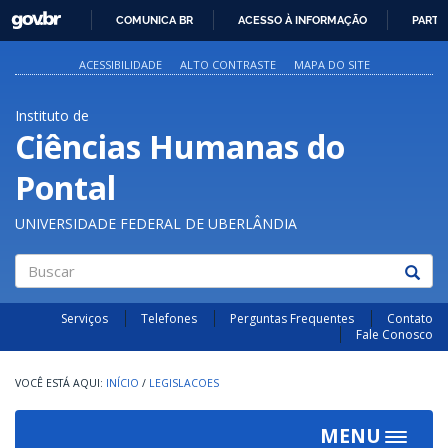
GOVBR
COMUNICA BR
ACESSO À INFORMAÇÃO
PARTI
IR
PARA
ACESSIBILIDADE
ALTO CONTRASTE
MAPA DO SITE
O
CONTEÚDO
Instituto de
Ciências Humanas do
Pontal
UNIVERSIDADE FEDERAL DE UBERLÂNDIA
Buscar
Serviços
Telefones
Perguntas Frequentes
Contato
Fale Conosco
INÍCIO
/
LEGISLACOES
MENU
Toggle