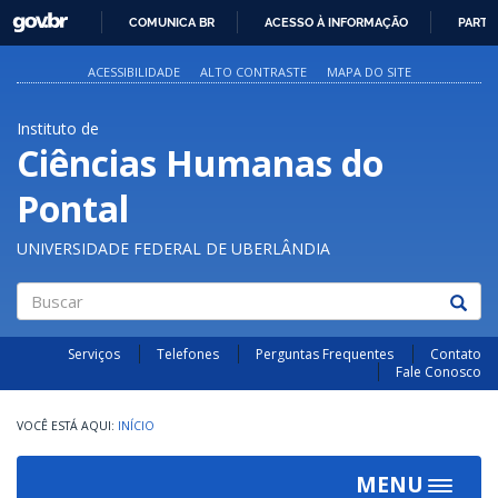
GOVBR
COMUNICA BR
ACESSO À INFORMAÇÃO
PARTI
IR
PARA
ACESSIBILIDADE
ALTO CONTRASTE
MAPA DO SITE
O
CONTEÚDO
Instituto de
Ciências Humanas do
Pontal
UNIVERSIDADE FEDERAL DE UBERLÂNDIA
Buscar
Serviços
Telefones
Perguntas Frequentes
Contato
Fale Conosco
INÍCIO
MENU
Toggle