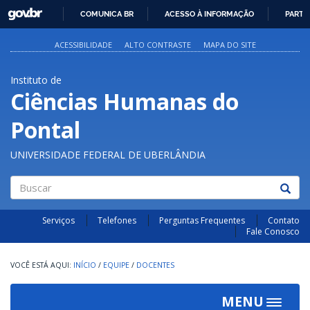
GOVBR
COMUNICA BR
ACESSO À INFORMAÇÃO
PARTI
IR
PARA
ACESSIBILIDADE
ALTO CONTRASTE
MAPA DO SITE
O
CONTEÚDO
Instituto de
Ciências Humanas do
Pontal
UNIVERSIDADE FEDERAL DE UBERLÂNDIA
Buscar
Serviços
Telefones
Perguntas Frequentes
Contato
Fale Conosco
INÍCIO
/
EQUIPE
/
DOCENTES
MENU
Toggle