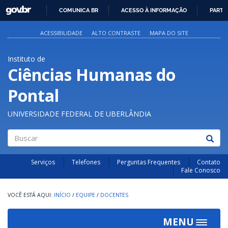
GOVBR
COMUNICA BR
ACESSO À INFORMAÇÃO
PARTI
IR
PARA
ACESSIBILIDADE
ALTO CONTRASTE
MAPA DO SITE
O
CONTEÚDO
Instituto de
Ciências Humanas do
Pontal
UNIVERSIDADE FEDERAL DE UBERLÂNDIA
Buscar
Serviços
Telefones
Perguntas Frequentes
Contato
Fale Conosco
INÍCIO
/
EQUIPE
/
DOCENTES
MENU
Toggle