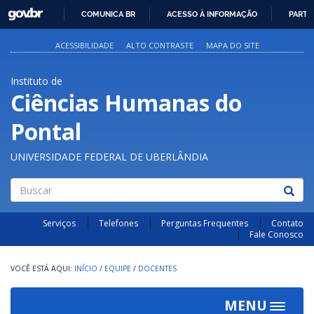
GOVBR
COMUNICA BR
ACESSO À INFORMAÇÃO
PARTI
IR
PARA
ACESSIBILIDADE
ALTO CONTRASTE
MAPA DO SITE
O
CONTEÚDO
Instituto de
Ciências Humanas do
Pontal
UNIVERSIDADE FEDERAL DE UBERLÂNDIA
Buscar
Serviços
Telefones
Perguntas Frequentes
Contato
Fale Conosco
INÍCIO
/
EQUIPE
/
DOCENTES
MENU
Toggle