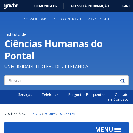
GOVBR
COMUNICA BR
ACESSO À INFORMAÇÃO
PARTI
IR
PARA
ACESSIBILIDADE
ALTO CONTRASTE
MAPA DO SITE
O
CONTEÚDO
Instituto de
Ciências Humanas do
Pontal
UNIVERSIDADE FEDERAL DE UBERLÂNDIA
Buscar
Serviços
Telefones
Perguntas Frequentes
Contato
Fale Conosco
INÍCIO
/
EQUIPE
/
DOCENTES
MENU
Toggle