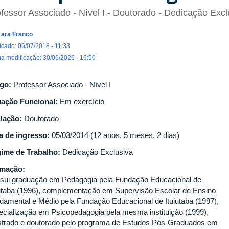
fessor Associado - Nível I
- Doutorado
- Dedicação Excl
Lara Franco
icado: 06/07/2018 - 11:33
ma modificação: 30/06/2026 - 16:50
go:
Professor Associado - Nível I
uação Funcional:
Em exercício
ulação:
Doutorado
a de ingresso:
05/03/2014 (12 anos, 5 meses, 2 dias)
ime de Trabalho:
Dedicação Exclusiva
rmação:
sui graduação em Pedagogia pela Fundação Educacional de
iutaba (1996), complementação em Supervisão Escolar de Ensino
damental e Médio pela Fundação Educacional de Ituiutaba (1997),
ecialização em Psicopedagogia pela mesma instituição (1999),
trado e doutorado pelo programa de Estudos Pós-Graduados em