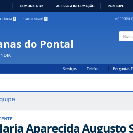
COMUNICA BR
ACESSO À INFORMAÇÃO
PARTICIPE
IR
PARA
ACESSIBIL
ra a busca
3
Ir para o rodapé
4
O
CONTEÚDO
anas do Pontal
Buscar
ÂNDIA
Serviços
Telefones
Perguntas 
quipe
CENTE
aria Aparecida Augusto S