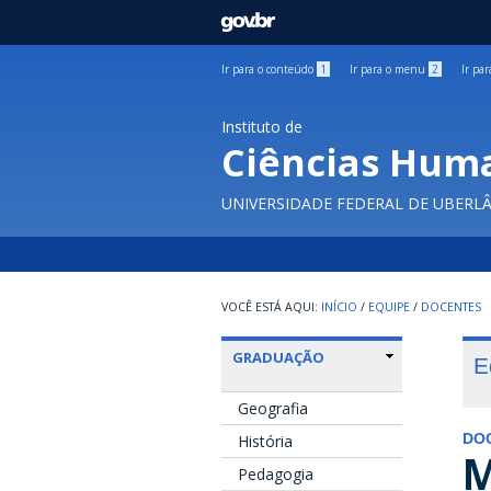
GOVBR
Ir para o conteúdo
1
Ir para o menu
2
Ir pa
Instituto de
Ciências Hum
UNIVERSIDADE FEDERAL DE UBERL
INÍCIO
/
EQUIPE
/
DOCENTES
GRADUAÇÃO
E
Geografia
História
DO
M
Pedagogia