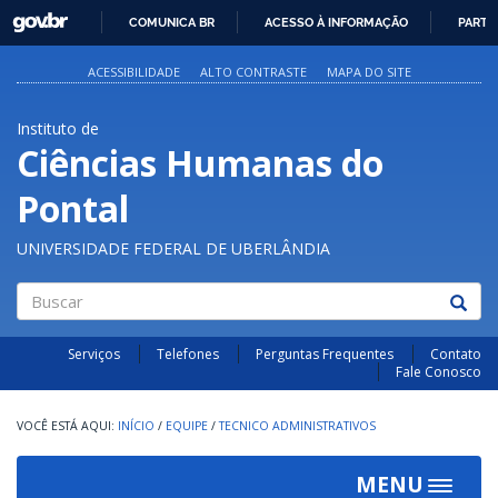
GOVBR
COMUNICA BR
ACESSO À INFORMAÇÃO
PARTI
IR
PARA
ACESSIBILIDADE
ALTO CONTRASTE
MAPA DO SITE
O
CONTEÚDO
Instituto de
Ciências Humanas do
Pontal
UNIVERSIDADE FEDERAL DE UBERLÂNDIA
Buscar
Serviços
Telefones
Perguntas Frequentes
Contato
Fale Conosco
INÍCIO
/
EQUIPE
/
TECNICO ADMINISTRATIVOS
MENU
Toggle