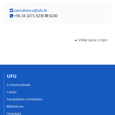
samufranco@ufu.br
+55 34 3271-5230
R:
5230
Voltar para o topo
UFU
A Universidade
Campi
Faculdades e Institutos
Bibliotecas
Hospitais