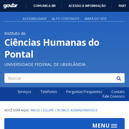
GOVBR
COMUNICA BR
ACESSO À INFORMAÇÃO
PARTI
IR
PARA
ACESSIBILIDADE
ALTO CONTRASTE
MAPA DO SITE
O
CONTEÚDO
Instituto de
Ciências Humanas do
Pontal
UNIVERSIDADE FEDERAL DE UBERLÂNDIA
Buscar
Serviços
Telefones
Perguntas Frequentes
Contato
Fale Conosco
INÍCIO
/
EQUIPE
/
TECNICO ADMINISTRATIVOS
MENU
Toggle