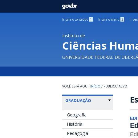
GOVBR
Ir para o conteúdo
1
Ir para o menu
2
Ir pa
Instituto de
Ciências Hum
UNIVERSIDADE FEDERAL DE UBERL
INÍCIO
/
PUBLICO ALVO
E
GRADUAÇÃO
Geografia
EDI
História
Ed
Pedagogia
Edi