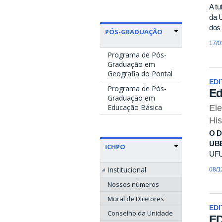
A tu
da U
dos 
PÓS-GRADUAÇÃO
17/0
Programa de Pós-
Graduação em
Geografia do Pontal
EDI
Programa de Pós-
Ed
Graduação em
Educação Básica
Ele
His
O
D
UB
ICHPO
UFU 
Institucional
08/1
Nossos números
Mural de Diretores
EDI
Conselho da Unidade
ED