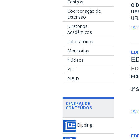
Centros
O
D
Coordenação de
UB
Extensão
UFU 
Diretórios
19/1
Acadêmicos
Laboratórios
Monitorias
EDI
ED
Núcleos
ED
PET
EDI
PIBID
1º 
CENTRAL DE
CONTEÚDOS
19/1
Clipping
EDI