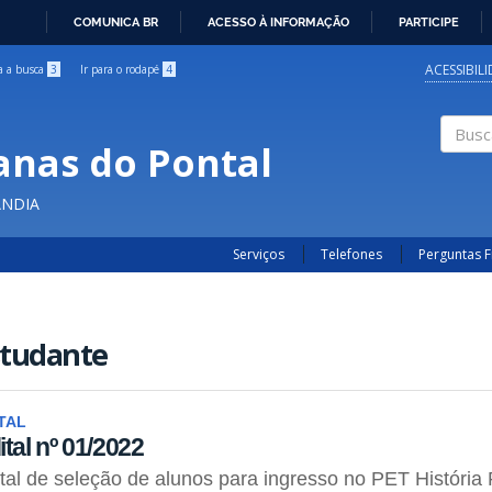
COMUNICA BR
ACESSO À INFORMAÇÃO
PARTICIPE
IR
PARA
ACESSIBIL
ra a busca
3
Ir para o rodapé
4
O
CONTEÚDO
anas do Pontal
Buscar
ÂNDIA
Serviços
Telefones
Perguntas 
studante
TAL
ital nº 01/2022
tal de seleção de alunos para ingresso no PET História 