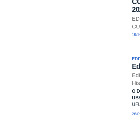
CO
20
ED
CU
19/1
EDI
Ed
Edi
His
O
D
UB
UFU 
28/0