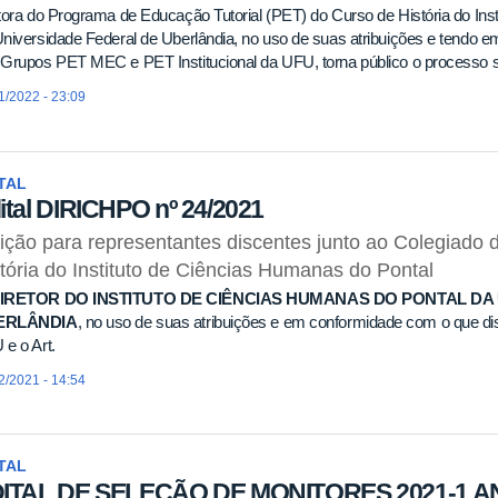
tora do Programa de Educação Tutorial (PET) do Curso de História do Ins
niversidade Federal de Uberlândia, no uso de suas atribuições e tendo 
Grupos PET MEC e PET Institucional da UFU, torna público o processo s
1/2022 - 23:09
TAL
ital DIRICHPO nº 24/2021
ição para representantes discentes junto ao Colegiad
tória do Instituto de Ciências Humanas do Pontal
IRETOR DO INSTITUTO DE CIÊNCIAS HUMANAS DO PONTAL DA
ERLÂNDIA
, no uso de suas atribuições e em conformidade com o que dis
e o Art.
2/2021 - 14:54
TAL
ITAL DE SELEÇÃO DE MONITORES 2021-1 A