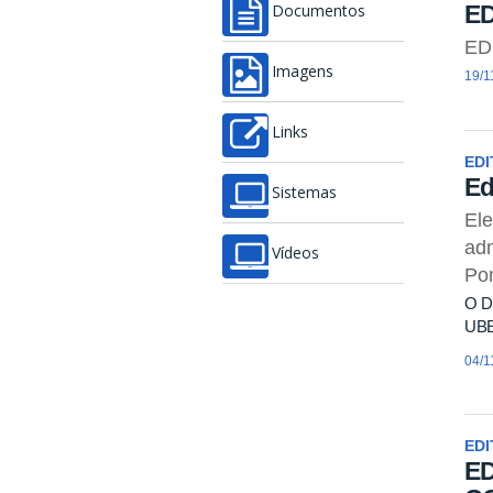
ED
Documentos
ED
Imagens
19/1
Links
EDI
Ed
Sistemas
Ele
adm
Vídeos
Pon
O D
UB
04/1
EDI
ED