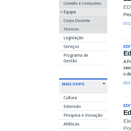
Comitês e Comissões
ED
Equipe
Pre
Corpo Docente
07/1
Técnicos
Legislação
Serviços
EDI
Ed
Programa de
Gestão
A P
inte
o d
05/1
MAIS ICHPO
Cultura
Extensão
EDI
Ed
Pesquisa e Inovação
Ele
Atléticas
Pon