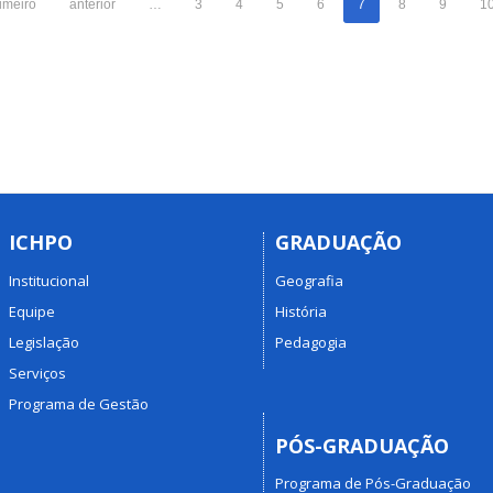
imeiro
anterior
…
3
4
5
6
7
8
9
1
ICHPO
GRADUAÇÃO
Institucional
Geografia
Equipe
História
Legislação
Pedagogia
Serviços
Programa de Gestão
PÓS-GRADUAÇÃO
Programa de Pós-Graduação