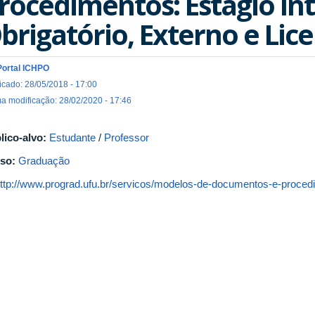
rocedimentos: Estágio In
brigatório, Externo e Lic
Portal ICHPO
icado: 28/05/2018 - 17:00
ma modificação: 28/02/2020 - 17:46
lico-alvo:
Estudante
/
Professor
so:
Graduação
ttp://www.prograd.ufu.br/servicos/modelos-de-documentos-e-procedi