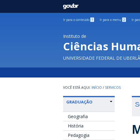
GOVBR
Ir para o conteúdo
1
Ir para o menu
2
Ir pa
Instituto de
Ciências Hum
UNIVERSIDADE FEDERAL DE UBERL
INÍCIO
/
SERVICOS
GRADUAÇÃO
S
Geografia
M
História
Pedagogia