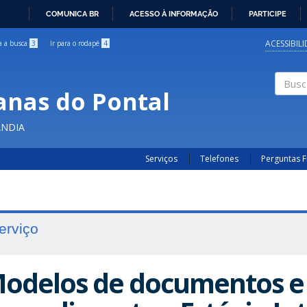
COMUNICA BR
ACESSO À INFORMAÇÃO
PARTICIPE
IR
PARA
ACESSIBIL
ra a busca
3
Ir para o rodapé
4
O
CONTEÚDO
anas do Pontal
Buscar
ÂNDIA
Serviços
Telefones
Perguntas 
erviço
odelos de documentos e