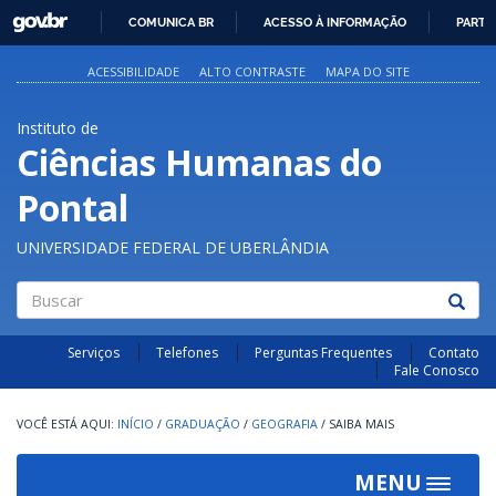
GOVBR
COMUNICA BR
ACESSO À INFORMAÇÃO
PARTI
IR
PARA
ACESSIBILIDADE
ALTO CONTRASTE
MAPA DO SITE
O
CONTEÚDO
Instituto de
Ciências Humanas do
Pontal
UNIVERSIDADE FEDERAL DE UBERLÂNDIA
Buscar
Serviços
Telefones
Perguntas Frequentes
Contato
Fale Conosco
INÍCIO
/
GRADUAÇÃO
/
GEOGRAFIA
/
SAIBA MAIS
MENU
Toggle