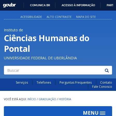
GOVBR
COMUNICA BR
ACESSO À INFORMAÇÃO
PARTI
IR
PARA
ACESSIBILIDADE
ALTO CONTRASTE
MAPA DO SITE
O
CONTEÚDO
Instituto de
Ciências Humanas do
Pontal
UNIVERSIDADE FEDERAL DE UBERLÂNDIA
Buscar
Serviços
Telefones
Perguntas Frequentes
Contato
Fale Conosco
INÍCIO
/
GRADUAÇÃO
/
HISTÓRIA
MENU
Toggle