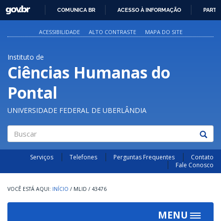
GOVBR
COMUNICA BR
ACESSO À INFORMAÇÃO
PARTI
IR
PARA
ACESSIBILIDADE
ALTO CONTRASTE
MAPA DO SITE
O
CONTEÚDO
Instituto de
Ciências Humanas do
Pontal
UNIVERSIDADE FEDERAL DE UBERLÂNDIA
Buscar
Serviços
Telefones
Perguntas Frequentes
Contato
Fale Conosco
INÍCIO
/
MLID
/
43476
MENU
Toggle