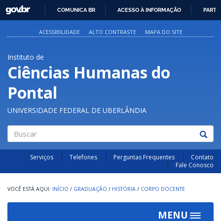
GOVBR
COMUNICA BR
ACESSO À INFORMAÇÃO
PARTI
IR
PARA
ACESSIBILIDADE
ALTO CONTRASTE
MAPA DO SITE
O
CONTEÚDO
Instituto de
Ciências Humanas do
Pontal
UNIVERSIDADE FEDERAL DE UBERLÂNDIA
Buscar
Serviços
Telefones
Perguntas Frequentes
Contato
Fale Conosco
INÍCIO
/
GRADUAÇÃO
/
HISTÓRIA
/
CORPO DOCENTE
MENU
Toggle