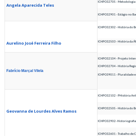
ICHPO32705 - Metodologia 
Angela Aparecida Teles
ICHPO32901 - Estágio no
ICHPO32302 - História do Br
ICHPO32503 - História da Áf
Aurelino José Ferreira Filho
ICHPO32104 - Projeto Interdi
ICHPO32704 - História Regio
Fabrício Marçal Vilela
ICHPO39011 - Pluralidade e 
ICHPO32102 - PHistória A
ICHPO32505 - História do Br
Geovanna de Lourdes Alves Ramos
ICHPO32902- Historiografia 
ICHPO32601 - Trabalho de 