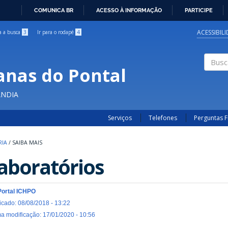
COMUNICA BR
ACESSO À INFORMAÇÃO
PARTICIPE
IR
PARA
ACESSIBIL
ra a busca
3
Ir para o rodapé
4
O
CONTEÚDO
anas do Pontal
Buscar
ÂNDIA
Serviços
Telefones
Perguntas 
RIA
/
SAIBA MAIS
aboratórios
Portal ICHPO
icado: 08/08/2018 - 13:22
ma modificação: 17/01/2020 - 10:56