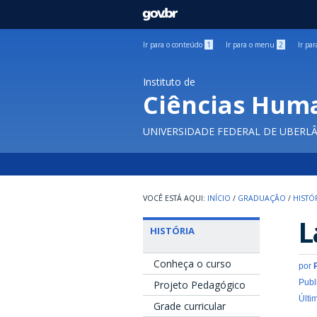
GOVBR
Ir para o conteúdo
1
Ir para o menu
2
Ir pa
Instituto de
Ciências Hum
UNIVERSIDADE FEDERAL DE UBERL
INÍCIO
/
GRADUAÇÃO
/
HISTÓ
L
HISTÓRIA
Conheça o curso
por
Publ
Projeto Pedagógico
Últi
Grade curricular