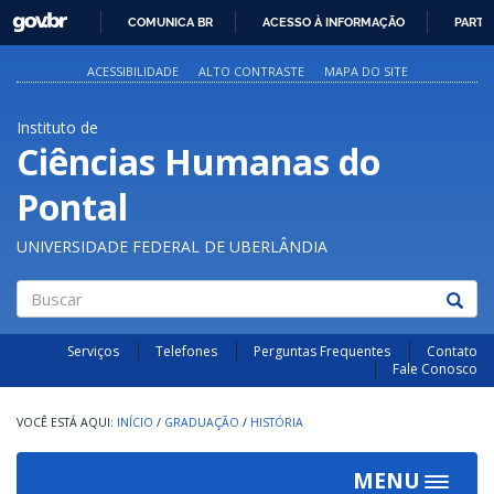
GOVBR
COMUNICA BR
ACESSO À INFORMAÇÃO
PARTI
IR
PARA
ACESSIBILIDADE
ALTO CONTRASTE
MAPA DO SITE
O
CONTEÚDO
Instituto de
Ciências Humanas do
Pontal
UNIVERSIDADE FEDERAL DE UBERLÂNDIA
Buscar
Serviços
Telefones
Perguntas Frequentes
Contato
Fale Conosco
INÍCIO
/
GRADUAÇÃO
/
HISTÓRIA
MENU
Toggle