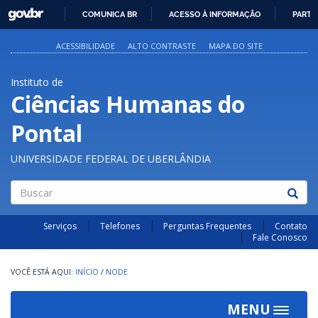
GOVBR
COMUNICA BR
ACESSO À INFORMAÇÃO
PARTI
IR
PARA
ACESSIBILIDADE
ALTO CONTRASTE
MAPA DO SITE
O
CONTEÚDO
Instituto de
Ciências Humanas do
Pontal
UNIVERSIDADE FEDERAL DE UBERLÂNDIA
Buscar
Serviços
Telefones
Perguntas Frequentes
Contato
Fale Conosco
INÍCIO
/
NODE
MENU
Toggle