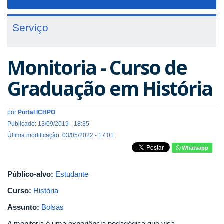
navigat
Serviço
Monitoria - Curso de
Graduação em História
por
Portal ICHPO
Publicado: 13/09/2019 - 18:35
Última modificação: 03/05/2022 - 17:01
Whatsapp
Público-alvo:
Estudante
Curso:
História
Assunto:
Bolsas
A monitoria é uma experiência pedagógica que visa