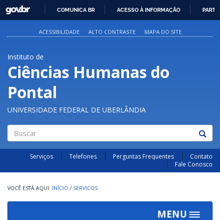
GOVBR
COMUNICA BR
ACESSO À INFORMAÇÃO
PARTI
IR
PARA
ACESSIBILIDADE
ALTO CONTRASTE
MAPA DO SITE
O
CONTEÚDO
Instituto de
Ciências Humanas do
Pontal
UNIVERSIDADE FEDERAL DE UBERLÂNDIA
Buscar
Serviços
Telefones
Perguntas Frequentes
Contato
Fale Conosco
INÍCIO
/
SERVICOS
MENU
Toggle